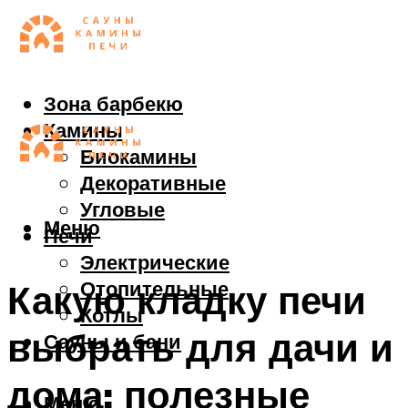
Зона барбекю
Камины
Биокамины
Декоративные
Угловые
Меню
Печи
Электрические
Отопительные
Какую кладку печи
Котлы
выбрать для дачи и
Сауны и бани
дома: полезные
Меню