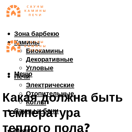
Зона барбекю
Камины
Биокамины
Декоративные
Угловые
Меню
Печи
Электрические
Отопительные
Какая должна быть
Котлы
температура
Сауны и бани
теплого пола?
Меню