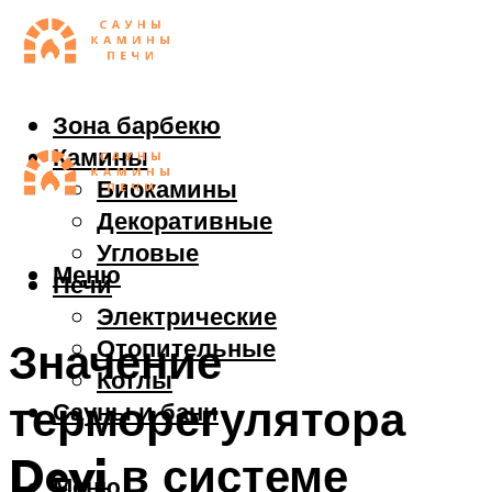
Зона барбекю
Камины
Биокамины
Декоративные
Угловые
Меню
Печи
Электрические
Отопительные
Значение
Котлы
терморегулятора
Сауны и бани
Devi в системе
Меню