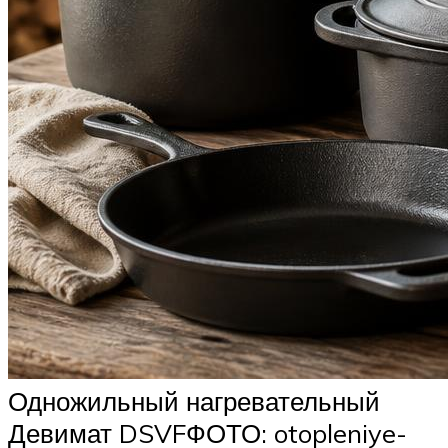
Одножильный нагревательный
Девимат DSVFФОТО: otopleniye-