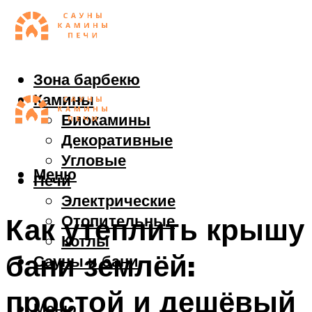
Зона барбекю
Камины
Биокамины
Декоративные
Угловые
Меню
Печи
Электрические
Отопительные
Как утеплить крышу
Котлы
бани землёй:
Сауны и бани
простой и дешёвый
Меню