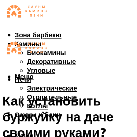
Зона барбекю
Камины
Биокамины
Декоративные
Угловые
Меню
Печи
Электрические
Отопительные
Как установить
Котлы
буржуйку на даче
Сауны и бани
своими руками?
Меню