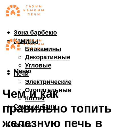
Зона барбекю
Камины
Биокамины
Декоративные
Угловые
Меню
Печи
Электрические
Отопительные
Чем и как
Котлы
правильно топить
Сауны и бани
железную печь в
Меню