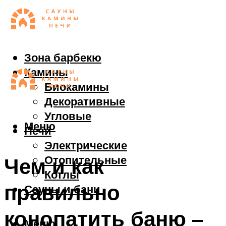
Зона барбекю
Камины
Биокамины
Декоративные
Угловые
Меню
Печи
Электрические
Отопительные
Чем и как
Котлы
правильно
Сауны и бани
конопатить баню –
Меню