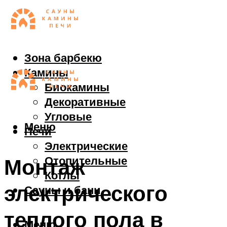
Зона барбекю
Камины
Биокамины
Декоративные
Угловые
Меню
Печи
Электрические
Отопительные
Монтаж
Котлы
электрического
Сауны и бани
теплого пола в
Меню