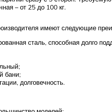
ая – от 25 до 100 кг.
 производителя имеют следующие пре
ванная сталь, способная долго подд
льный;
й бани;
тации, долговечность.
большинство моделей;