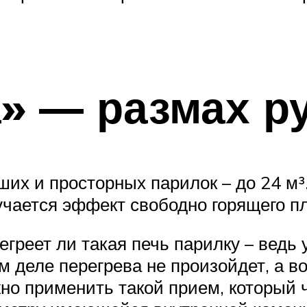
» — размах р
ших и просторных парилок – до 24 м³
лучается эффект свободно горящего п
греет ли такая печь парилку – ведь 
м деле перегрева не произойдет, а в
но применить такой прием, который 