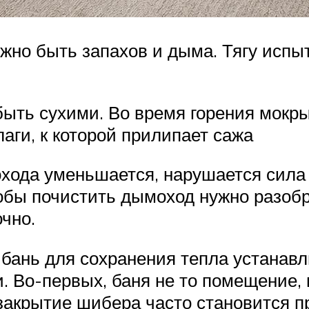
лжно быть запахов и дыма. Тягу исп
ыть сухими. Во время горения мокры
аги, к которой прилипает сажа
хода уменьшается, нарушается сила т
обы почистить дымоход нужно разобра
очно.
 бань для сохранения тепла устанав
. Во-первых, баня не то помещение, 
закрытие шибера часто становится п