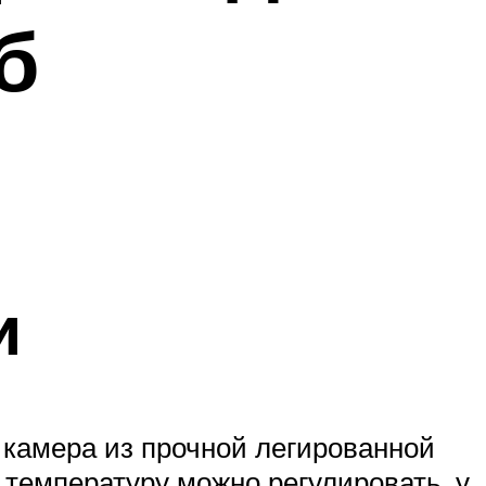
б
и
 камера из прочной легированной
ю температуру можно регулировать, у