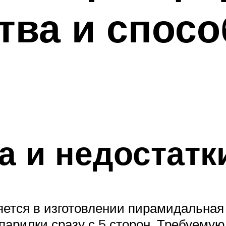
тва и спосо
 и недостатк
ется в изготовлении пирамидальная
 парилки сразу с 5 сторон. Требуему