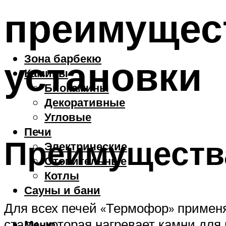
преимущес
Зона барбекю
установки
Камины
Биокамины
Декоративные
Угловые
Печи
Преимущества
Электрические
Отопительные
Котлы
Сауны и бани
Для всех печей «Термофор» применя
стали, которая нагревает камни для
Меню