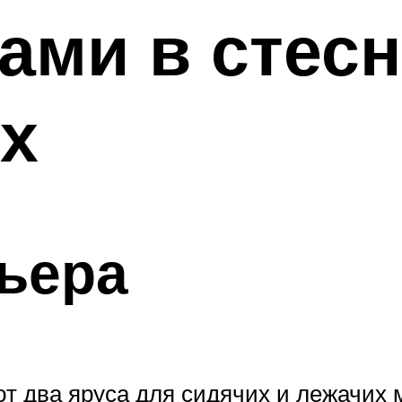
ами в стес
х
ьера
ют два яруса для сидячих и лежачих