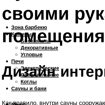
своими рук
Зона барбекю
помещения
Камины
Биокамины
Декоративные
Угловые
Печи
Дизайн интер
Электрические
Отопительные
Котлы
Сауны и бани
Как правило, внутри сауны сооружа
Меню