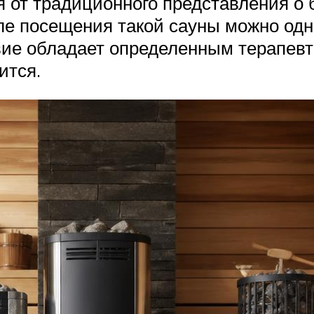
от традиционного представления о б
е посещения такой сауны можно одн
твие обладает определенным терапев
ится.