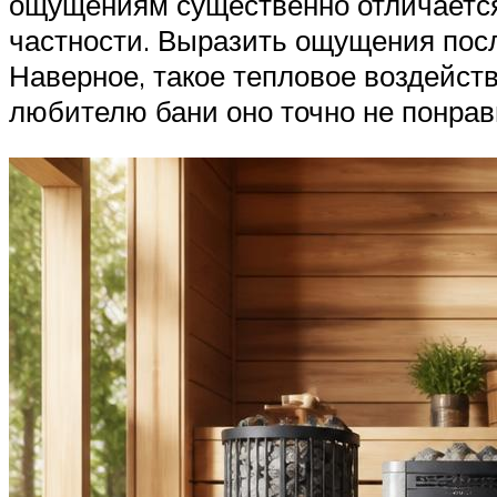
ощущениям существенно отличается 
частности. Выразить ощущения посл
Наверное, такое тепловое воздейс
любителю бани оно точно не понрав