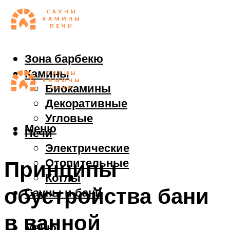
Зона барбекю
Камины
Биокамины
Декоративные
Угловые
Меню
Печи
Электрические
Отопительные
Принципы
Котлы
обустройства бани
Сауны и бани
в ванной
Меню