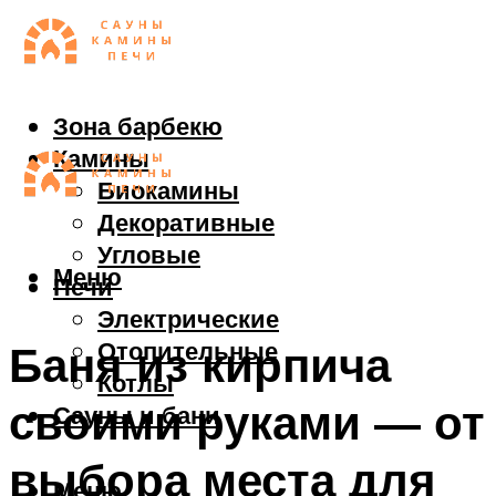
Зона барбекю
Камины
Биокамины
Декоративные
Угловые
Меню
Печи
Электрические
Отопительные
Баня из кирпича
Котлы
своими руками — от
Сауны и бани
выбора места для
Меню