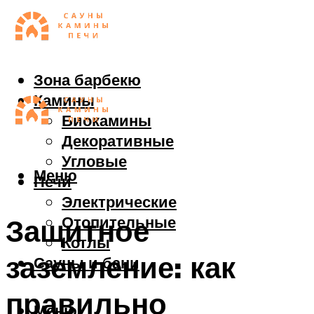
Зона барбекю
Камины
Биокамины
Декоративные
Угловые
Меню
Печи
Электрические
Отопительные
Защитное
Котлы
заземление: как
Сауны и бани
правильно
Меню