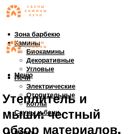
Зона барбекю
Камины
Биокамины
Декоративные
Угловые
Меню
Печи
Электрические
Отопительные
Утеплитель и
Котлы
мыши: честный
Сауны и бани
обзор материалов,
Меню