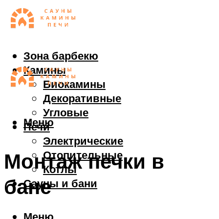
Зона барбекю
Камины
Биокамины
Декоративные
Угловые
Меню
Печи
Электрические
Отопительные
Монтаж печки в
Котлы
бане
Сауны и бани
Меню