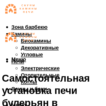
Зона барбекю
Камины
Биокамины
Декоративные
Угловые
Меню
Печи
Электрические
Отопительные
Самостоятельная
Котлы
установка печи
Сауны и бани
булерьян в
Меню