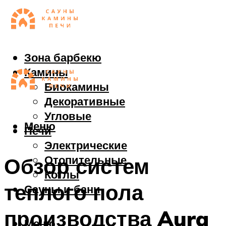
Зона барбекю
Камины
Биокамины
Декоративные
Угловые
Меню
Печи
Электрические
Отопительные
Обзор систем
Котлы
теплого пола
Сауны и бани
производства Aura
Меню