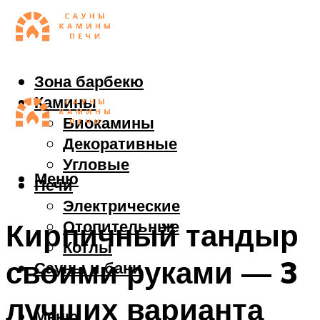
Зона барбекю
Камины
Биокамины
Декоративные
Угловые
Меню
Печи
Электрические
Отопительные
Кирпичный тандыр
Котлы
своими руками — 3
Сауны и бани
лучших варианта
Меню