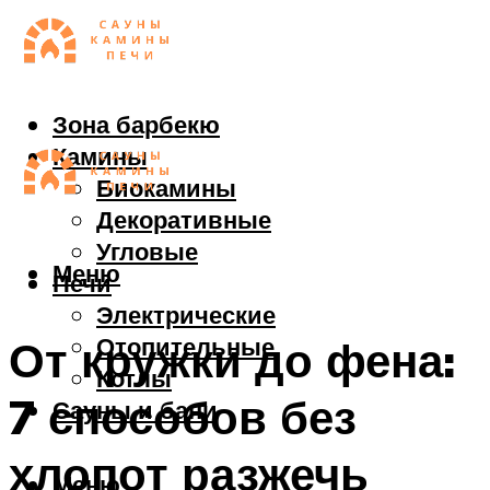
Зона барбекю
Камины
Биокамины
Декоративные
Угловые
Меню
Печи
Электрические
Отопительные
От кружки до фена:
Котлы
7 способов без
Сауны и бани
хлопот разжечь
Меню