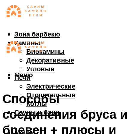
Зона барбекю
Камины
Биокамины
Декоративные
Угловые
Меню
Печи
Электрические
Отопительные
Способы
Котлы
соединения бруса и
Сауны и бани
бревен + плюсы и
Меню