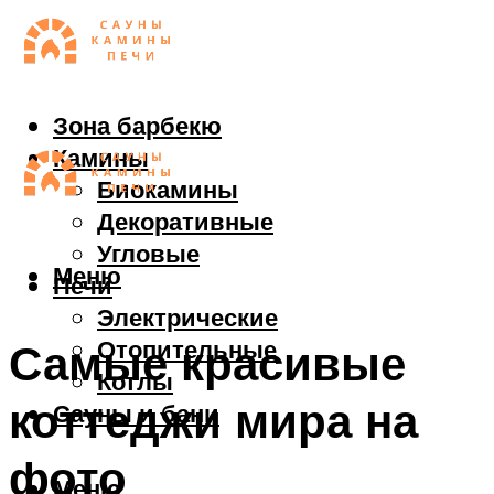
Зона барбекю
Камины
Биокамины
Декоративные
Угловые
Меню
Печи
Электрические
Отопительные
Самые красивые
Котлы
коттеджи мира на
Сауны и бани
фото
Меню