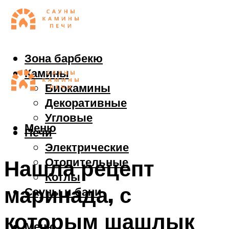
Зона барбекю
Камины
Биокамины
Декоративные
Угловые
Меню
Печи
Электрические
Отопительные
Нашла рецепт
Котлы
маринада, с
Сауны и бани
которым шашлык
Меню