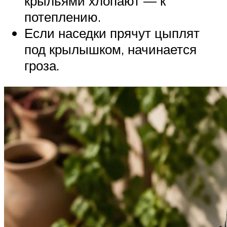
крыльями хлопают — к
потеплению.
Если наседки прячут цыплят
под крылышком, начинается
гроза.