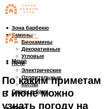
Зона барбекю
Камины
Биокамины
Декоративные
Угловые
Меню
Печи
Электрические
Отопительные
По каким приметам
Котлы
в июне можно
Сауны и бани
узнать погоду на
Меню