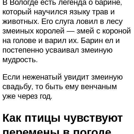
В Вологде есть легенда о барине,
который научился языку трав и
животных. Его слуга ловил в лесу
змеиных королей — змей с короной
на голове и варил их. Барин ел и
постепенно усваивал змеиную
мудрость.
Если неженатый увидит змеиную
свадьбу, то быть ему венчаным
уже через год.
Как птицы чувствуют
перемены в погоде