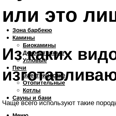
или это ли
Зона барбекю
Камины
Биокамины
Из каких вид
Декоративные
Угловые
Печи
изготавливаю
Электрические
Отопительные
Котлы
Сауны и бани
Чаще всего используют такие пород
Меню