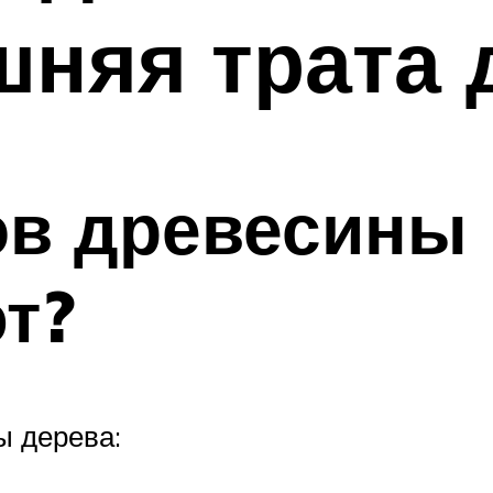
шняя трата 
ов древесины
т?
ы дерева: