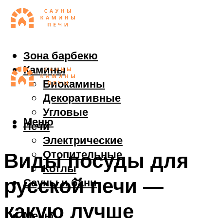
Зона барбекю
Камины
Биокамины
Декоративные
Угловые
Меню
Печи
Электрические
Отопительные
Виды посуды для
Котлы
русской печи —
Сауны и бани
какую лучше
Меню