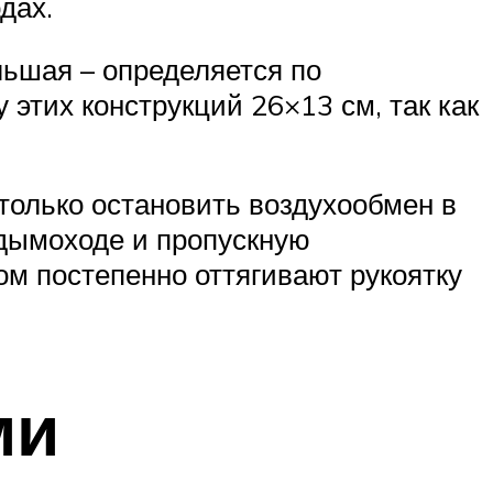
дах.
льшая – определяется по
тих конструкций 26×13 см, так как
олько остановить воздухообмен в
в дымоходе и пропускную
том постепенно оттягивают рукоятку
ми