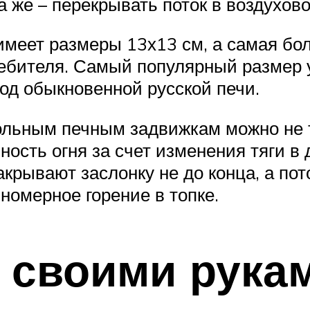
а же – перекрывать поток в воздухово
меет размеры 13х13 см, а самая бо
ителя. Самый популярный размер у э
од обыкновенной русской печи.
ольным печным задвижкам можно не т
вность огня за счет изменения тяги 
акрывают заслонку не до конца, а по
номерное горение в топке.
 своими рука