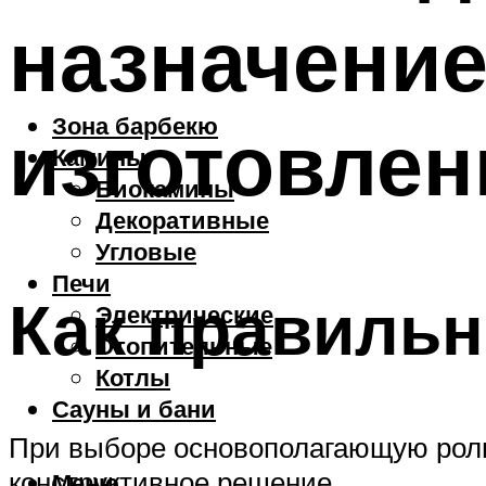
назначение
Зона барбекю
изготовлен
Камины
Биокамины
Декоративные
Угловые
Печи
Как правильн
Электрические
Отопительные
Котлы
Сауны и бани
При выборе основополагающую роль 
конструктивное решение
Меню