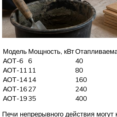
Модель
Мощность, кВт
Отапливаема
АОТ-6
6
40
АОТ-11
11
80
АОТ-14
14
160
АОТ-16
27
240
АОТ-19
35
400
Печи непрерывного действия могут