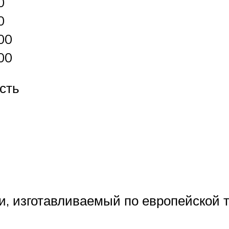
0
0
00
00
сть
и, изготавливаемый по европейской 