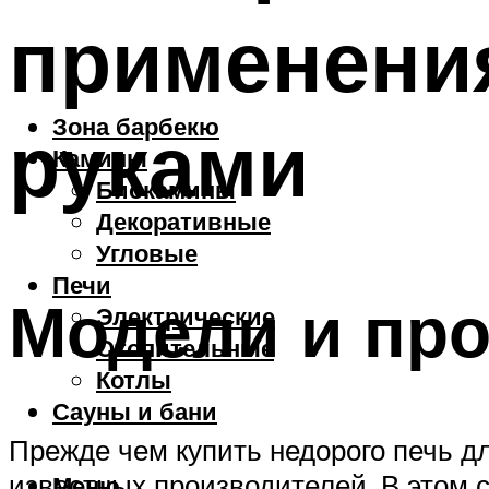
применения
Зона барбекю
руками
Камины
Биокамины
Декоративные
Угловые
Печи
Модели и про
Электрические
Отопительные
Котлы
Сауны и бани
Прежде чем купить недорого печь д
известных производителей. В этом 
Меню