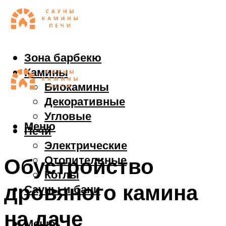
Зона барбекю
Камины
Биокамины
Декоративные
Угловые
Меню
Печи
Электрические
Отопительные
Обустройство
Котлы
дровяного камина
Сауны и бани
на даче
Меню