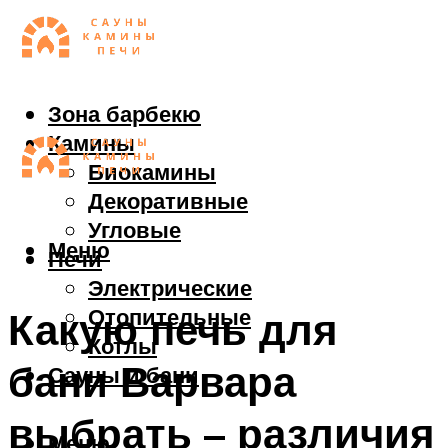
Зона барбекю
Камины
Биокамины
Декоративные
Угловые
Меню
Печи
Электрические
Отопительные
Какую печь для
Котлы
бани Варвара
Сауны и бани
выбрать – различия
Меню