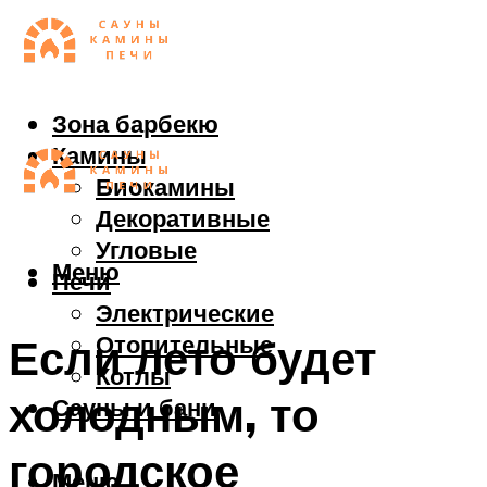
Зона барбекю
Камины
Биокамины
Декоративные
Угловые
Меню
Печи
Электрические
Отопительные
Если лето будет
Котлы
холодным, то
Сауны и бани
городское
Меню