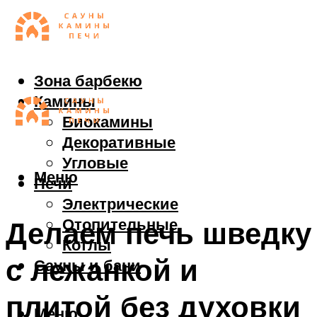
Зона барбекю
Камины
Биокамины
Декоративные
Угловые
Меню
Печи
Электрические
Отопительные
Делаем печь шведку
Котлы
с лежанкой и
Сауны и бани
плитой без духовки
Меню