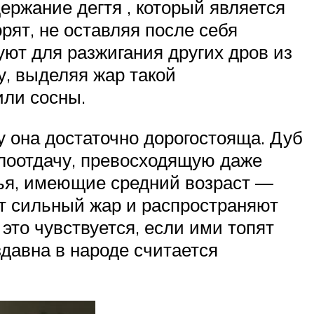
ержание дегтя , который является
рят, не оставляя после себя
ют для разжигания других дров из
у, выделяя жар такой
или сосны.
у она достаточно дорогостояща. Дуб
плоотдачу, превосходящую даже
вья, имеющие средний возраст —
т сильный жар и распространяют
то чувствуется, если ими топят
здавна в народе считается