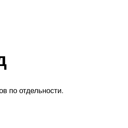
д
в по отдельности.