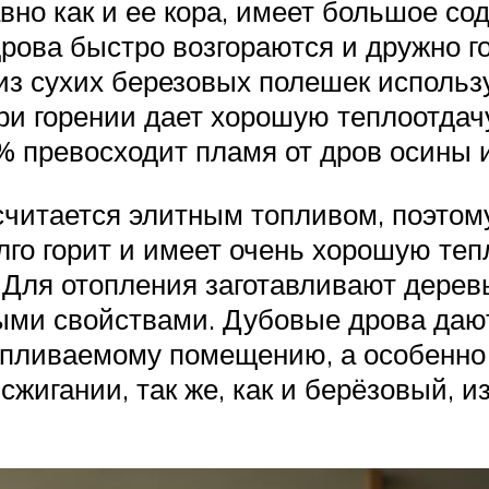
но как и ее кора, имеет большое сод
ова быстро возгораются и дружно го
из сухих березовых полешек использу
ри горении дает хорошую теплоотдач
% превосходит пламя от дров осины 
считается элитным топливом, поэтом
олго горит и имеет очень хорошую те
. Для отопления заготавливают дере
ми свойствами. Дубовые дрова даю
апливаемому помещению, а особенно э
жигании, так же, как и берёзовый, и