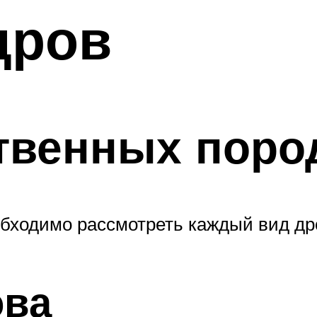
дров
твенных поро
бходимо рассмотреть каждый вид дро
ова