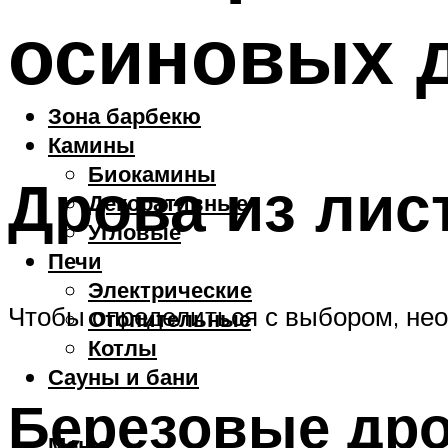
осиновых 
Зона барбекю
Камины
Биокамины
Дрова из лис
Декоративные
Угловые
Печи
Электрические
Чтобы определиться с выбором, нео
Отопительные
Котлы
Сауны и бани
Березовые др
Меню