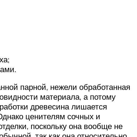
ха;
ами.
анной парной, нежели обработанная
новидности материала, а потому
бработки древесина лишается
Однако ценителям сочных и
тделки, поскольку она вообще не
обычной, так как она относительно