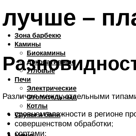
лучше – пл
Зона барбекю
Камины
Биокамины
Разновиднос
Декоративные
Угловые
Печи
Электрические
Различия между отдельными типами
Отопительные
Котлы
уровнем влажности в регионе пр
Сауны и бани
совершенством обработки;
сортами;
Меню