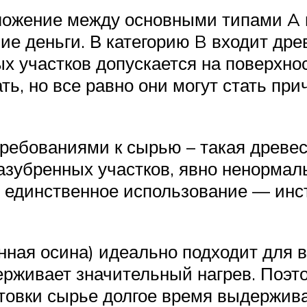
ложение между основными типами A и
е деньги. В категорию B входит дре
ых участков допускается на поверхно
ь, но все равно они могут стать пр
требованиями к сырью – такая древе
азубренных участков, явно ненормаль
 единственное использование — инс
ная осина) идеально подходит для в
ерживает значительный нагрев. Поэт
отовки сырье долгое время выдержи