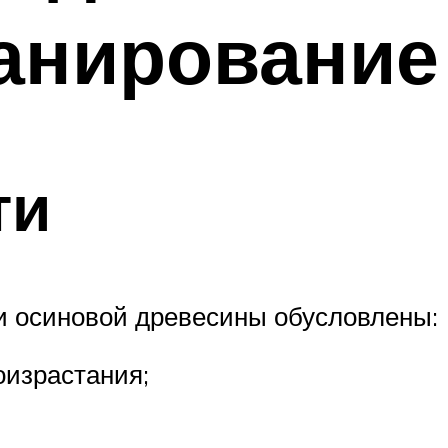
анирование
ти
 осиновой древесины обусловлены:
оизрастания;