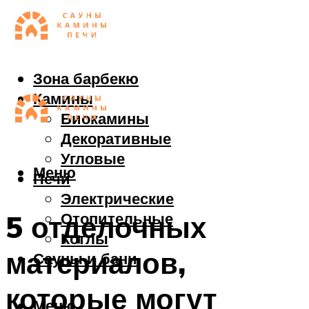
Зона барбекю
Камины
Биокамины
Декоративные
Угловые
Меню
Печи
Электрические
Отопительные
5 отделочных
Котлы
материалов,
Сауны и бани
которые могут
Меню