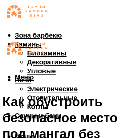
Зона барбекю
Камины
Биокамины
Декоративные
Угловые
Меню
Печи
Электрические
Отопительные
Как обустроить
Котлы
безопасное место
Сауны и бани
под мангал без
Меню