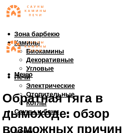
Зона барбекю
Камины
Биокамины
Декоративные
Угловые
Меню
Печи
Электрические
Отопительные
Обратная тяга в
Котлы
дымоходе: обзор
Сауны и бани
возможных причин
Меню