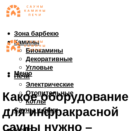
Зона барбекю
Камины
Биокамины
Декоративные
Угловые
Меню
Печи
Электрические
Отопительные
Какое оборудование
Котлы
для инфракрасной
Сауны и бани
сауны нужно –
Меню