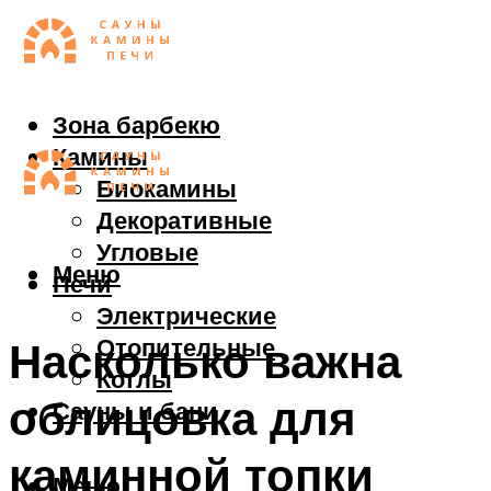
Зона барбекю
Камины
Биокамины
Декоративные
Угловые
Меню
Печи
Электрические
Отопительные
Насколько важна
Котлы
облицовка для
Сауны и бани
каминной топки
Меню