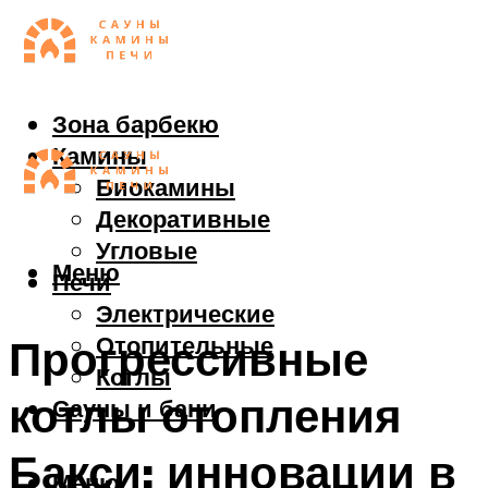
Зона барбекю
Камины
Биокамины
Декоративные
Угловые
Меню
Печи
Электрические
Отопительные
Прогрессивные
Котлы
котлы отопления
Сауны и бани
Бакси: инновации в
Меню