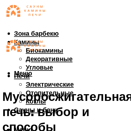
Зона барбекю
Камины
Биокамины
Декоративные
Угловые
Меню
Печи
Электрические
Отопительные
Мусоросжигательна
Котлы
печь: выбор и
Сауны и бани
способы
Меню