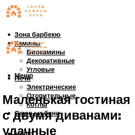
Зона барбекю
Камины
Биокамины
Декоративные
Угловые
Меню
Печи
Электрические
Отопительные
Маленькая гостиная
Котлы
с двумя диванами:
Сауны и бани
удачные
Меню