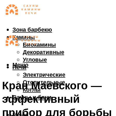
Зона барбекю
Камины
Биокамины
Декоративные
Угловые
Меню
Печи
Электрические
Отопительные
Кран Маевского —
Котлы
эффективный
Сауны и бани
прибор для борьбы
Меню