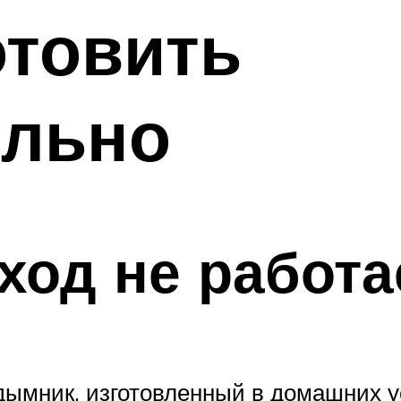
отовить
ельно
од не работа
 дымник, изготовленный в домашних у