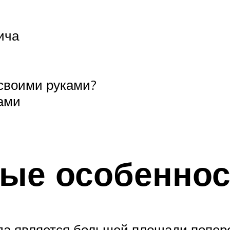
ича
 своими руками?
ами
ные особеннос
гда является большей площади попер