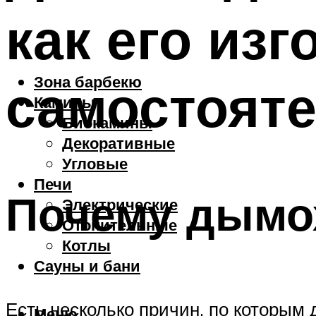
как его изг
Зона барбекю
самостоят
Камины
Биокамины
Декоративные
Угловые
Печи
Почему дымох
Электрические
Отопительные
Котлы
Сауны и бани
Есть несколько причин, по которым
Меню