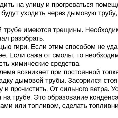
одить на улицу и прогреваться помещ
ы будут уходить через дымовую трубу
ой трубе имеются трещины. Необходи
нал разобрать.
щью гири. Если этим способом не уда
е. Если сажа от смолы, то необходи
сть химические средства.
лема возникает при постоянной топке
адку дымовой трубы. Засорился сто
у и прочистить. От сильного ветра. У
на трубе. Это образование конденса
вами или топливом, сделать топлив