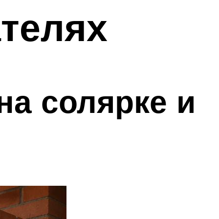
телях
на солярке и