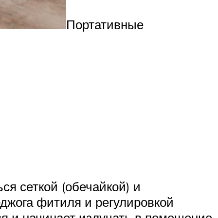
Портативные
ся сеткой (обечайкой) и
оджога фитиля и регулировкой
я и начинает излучать в помещение