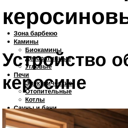
керосинов
Зона барбекю
Камины
Биокамины
Устройство о
Декоративные
Угловые
Печи
керосине
Электрические
Отопительные
Котлы
Сауны и бани
Меню