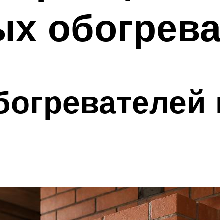
ых обогрева
богревателей 