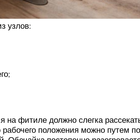
з узлов:
го;
 на фитиле должно слегка рассекать
о рабочего положения можно путем п
. Обечайка постепенно разогреваетс