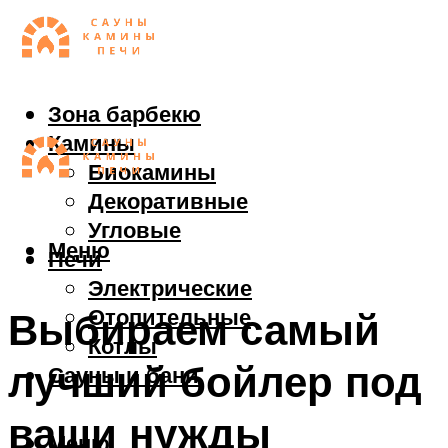
Зона барбекю
Камины
Биокамины
Декоративные
Угловые
Меню
Печи
Электрические
Отопительные
Выбираем самый
Котлы
лучший бойлер под
Сауны и бани
ваши нужды
Меню