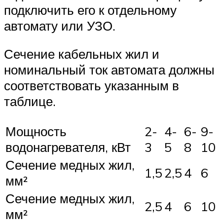
подключить его к отдельному
автомату или УЗО.
Сечение кабельных жил и
номинальный ток автомата должны
соответствовать указанным в
таблице.
Мощность
2-
4-
6-
9-
водонагревателя, кВт
3
5
8
10
Сечение медных жил,
1,5
2,5
4
6
мм²
Сечение медных жил,
2,5
4
6
10
мм²