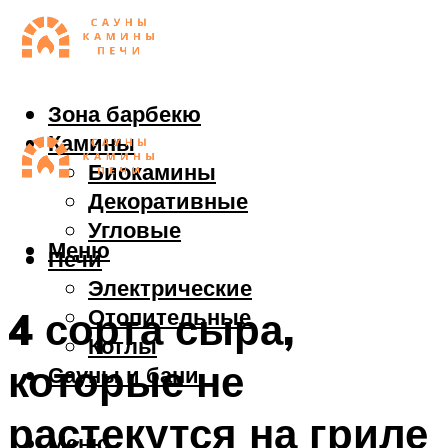
Зона барбекю
Камины
Биокамины
Декоративные
Угловые
Меню
Печи
Электрические
Отопительные
4 сорта сыра,
Котлы
которые не
Сауны и бани
растекутся на гриле
Меню