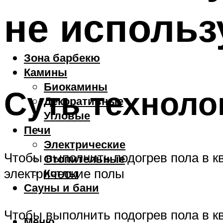
не использ
Зона барбекю
Камины
Биокамины
Суть техноло
Декоративные
Угловые
Печи
Электрические
Чтобы выполнить подогрев пола в к
Отопительные
электрические полы
Котлы
Сауны и бани
Чтобы выполнить подогрев пола в к
Меню