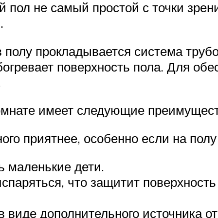
 пол не самый простой с точки зрен
.
 в полу прокладывается система трубо
богревает поверхность пола. Для об
.
комнате имеет следующие преимущест
ого приятнее, особенно если на пол
ть маленькие дети.
испаряться, что защитит поверхность
в виде дополнительного источника о