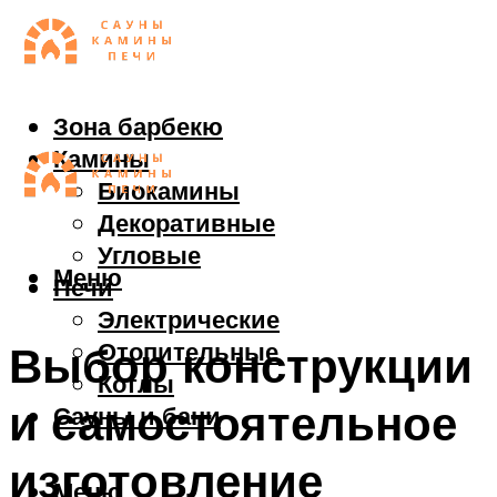
Зона барбекю
Камины
Биокамины
Декоративные
Угловые
Меню
Печи
Электрические
Отопительные
Выбор конструкции
Котлы
и самостоятельное
Сауны и бани
изготовление
Меню