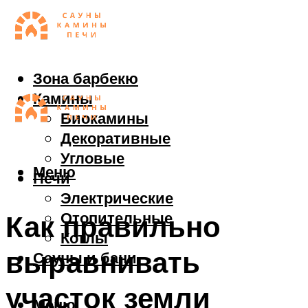
Зона барбекю
Камины
Биокамины
Декоративные
Угловые
Меню
Печи
Электрические
Отопительные
Как правильно
Котлы
выравнивать
Сауны и бани
участок земли
Меню