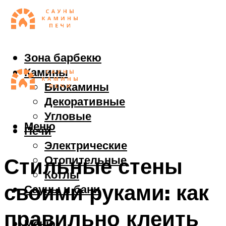
Зона барбекю
Камины
Биокамины
Декоративные
Угловые
Меню
Печи
Электрические
Отопительные
Стильные стены
Котлы
своими руками: как
Сауны и бани
правильно клеить
Меню